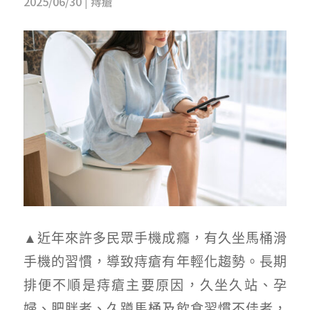
2025/06/30
|
痔瘡
▲近年來許多民眾手機成癮，有久坐馬桶滑
手機的習慣，導致痔瘡有年輕化趨勢。長期
排便不順是痔瘡主要原因，久坐久站、孕
婦、肥胖者、久蹲馬桶及飲食習慣不佳者，