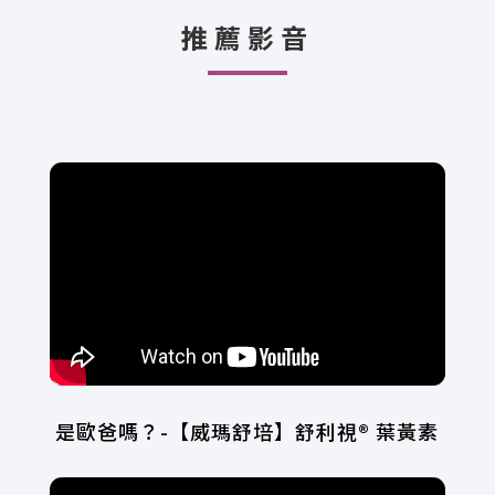
推薦影音
是歐爸嗎？-【威瑪舒培】舒利視® 葉黃素