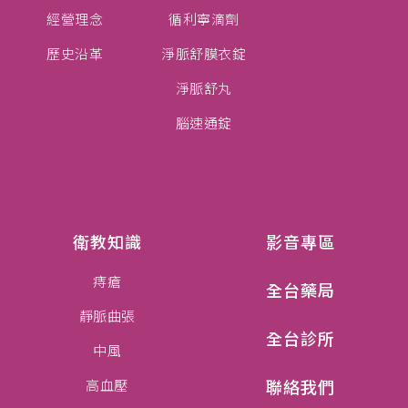
歷史沿革
淨脈舒膜衣錠
淨脈舒丸
腦速通錠
衛教知識
影音專區
痔瘡
全台藥局
靜脈曲張
全台診所
中風
聯絡我們
高血壓
心臟病