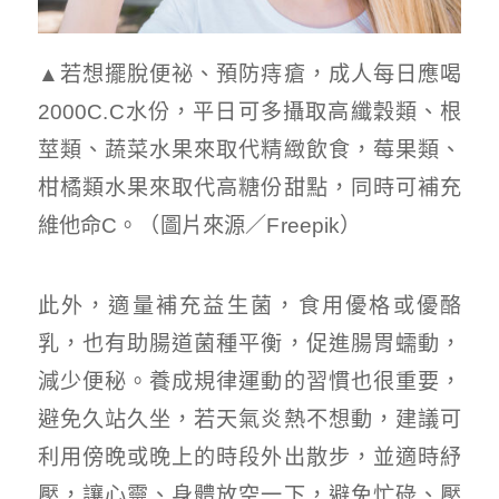
▲若想擺脫便祕、預防痔瘡，成人每日應喝
2000C.C水份，平日可多攝取高纖穀類、根
莖類、蔬菜水果來取代精緻飲食，莓果類、
柑橘類水果來取代高糖份甜點，同時可補充
維他命C。（圖片來源／Freepik）
此外，適量補充益生菌，食用優格或優酪
乳，也有助腸道菌種平衡，促進腸胃蠕動，
減少便秘。養成規律運動的習慣也很重要，
避免久站久坐，若天氣炎熱不想動，建議可
利用傍晚或晚上的時段外出散步，並適時紓
壓，讓心靈、身體放空一下，避免忙碌、壓