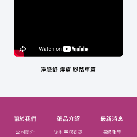
淨脈舒 痔瘡 腳踏車篇
關於我們
藥品介紹
最新消息
公司簡介
循利寧膜衣錠
媒體報導
經營理念
循利寧滴劑