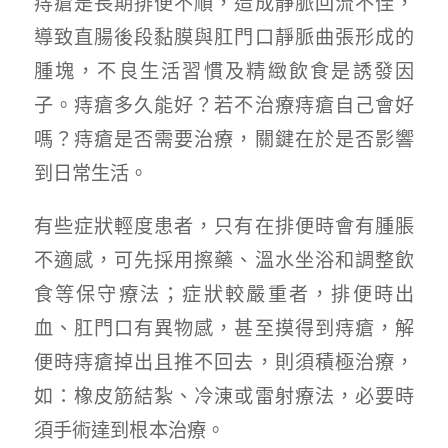
痔瘡是長期排便不順，造成靜脈回流不佳，
導致直腸後段黏膜與肛門口靜脈曲張形成的
腫塊，不良生活習慣及精緻飲食是誘發因
子。痔瘡多久能好？若不治療痔瘡自己會好
嗎？痔瘡是否需要治療，關鍵在於是否影響
到日常生活。
有些症狀輕度患者，只有在排便時會有腫脹
不適感，可先採用擦藥、溫水坐浴和調整飲
食等保守療法；症狀較嚴重者，排便時出
血、肛門口有異物感，甚至摸得到痔瘡，解
便時痔瘡掉出且推不回去，則須積極治療，
如：橡皮筋結紮、冷涷或雷射療法，必要時
須手術達到根本治療。