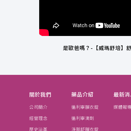
是歐爸嗎？-【威瑪舒培】舒
關於我們
藥品介紹
最新消
公司簡介
循利寧膜衣錠
媒體報
經營理念
循利寧滴劑
歷史沿革
淨脈舒膜衣錠