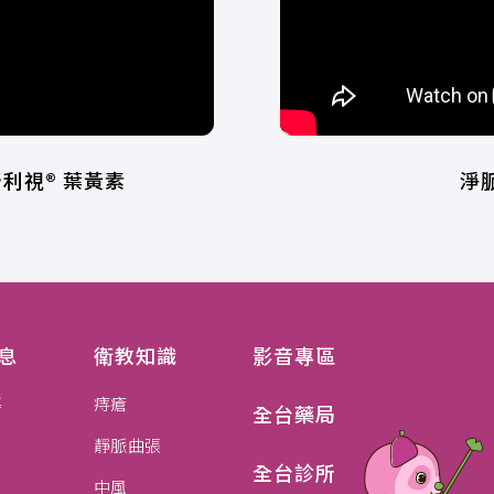
利視® 葉黃素
淨
息
衛教知識
影音專區
導
痔瘡
全台藥局
靜脈曲張
全台診所
中風