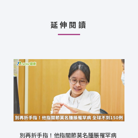
延伸閱讀
別再折手指！他指關節莫名腫脹罹罕病