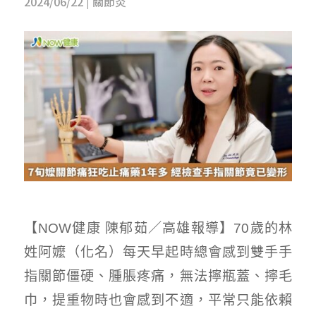
2024/06/22
|
關節炎
【NOW健康 陳郁茹／高雄報導】70歲的林
姓阿嬤（化名）每天早起時總會感到雙手手
指關節僵硬、腫脹疼痛，無法擰瓶蓋、擰毛
巾，提重物時也會感到不適，平常只能依賴