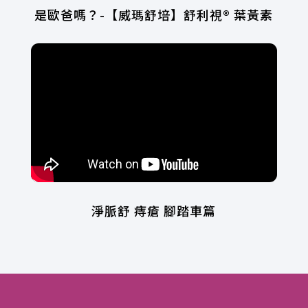
是歐爸嗎？-【威瑪舒培】舒利視® 葉黃素
淨脈舒 痔瘡 腳踏車篇