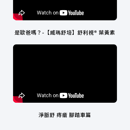
是歐爸嗎？-【威瑪舒培】舒利視® 葉黃素
淨脈舒 痔瘡 腳踏車篇