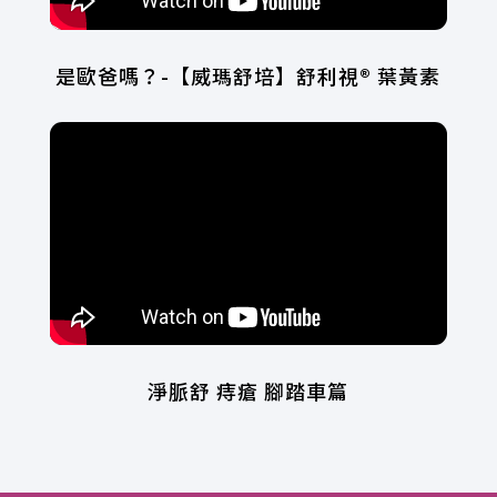
是歐爸嗎？-【威瑪舒培】舒利視® 葉黃素
淨脈舒 痔瘡 腳踏車篇