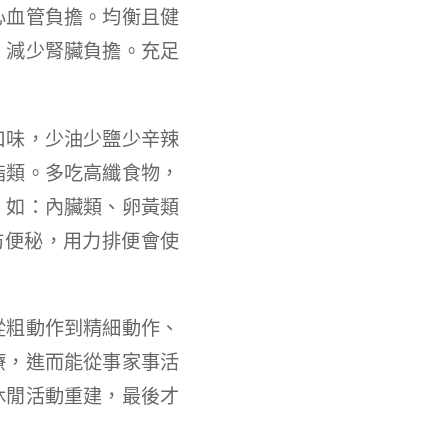
心血管負擔。均衡且健
，減少腎臟負擔。充足
口味，少油少鹽少辛辣
脂類。多吃高纖食物，
，如：內臟類、卵黃類
預防便秘，用力排便會使
從粗動作到精細動作、
療，進而能從事家事活
休閒活動重建，最後才