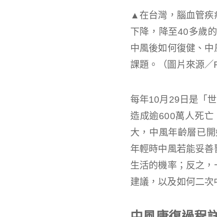
▲
在台灣，腦血管疾
下降，降至40多歲
中風後如何復健、中
課題。（圖片來源／Fr
每年10月29日是「
造成逾600萬人死
大，中風年齡層已開
年輕時中風若能妥善
生活的機率；反之，
建議，以及如何二次
中風康復過程