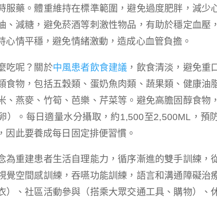
時服藥。體重維持在標準範圍，避免過度肥胖，減少
油、減糖，避免菸酒等刺激性物品，有助於穩定血壓
持心情平穩，避免情緒激動，造成心血管負擔。
麼吃呢？關於
中風患者飲食建議
，飲食清淡，避免重
類食物，包括五穀類、蛋奶魚肉類、蔬果類、健康油
米、燕麥、竹筍、芭樂、芹菜等。避免高膽固醇食物
）。每日適量水分攝取，約1,500至2,500ML，
，因此要養成每日固定排便習慣。
念為重建患者生活自理能力，循序漸進的雙手訓練，
視覺空間感訓練，吞嚥功能訓練，語言和溝通障礙治
衣）、社區活動參與（搭乘大眾交通工具、購物）、