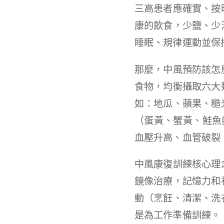
三高患者應確實、按
康的飲食，少鹽、少
睡眠、規律運動並保
那麼，中風預防該怎
食物，均衡攝取六大
如：地瓜、蘋果、糙
（蛋黃、蟹黃、鮭魚卵
血壓升高、血管破裂
中風康復訓練核心理
鏡像治療，記憶力和
動（烹飪、清潔、洗
是為工作準備訓練。