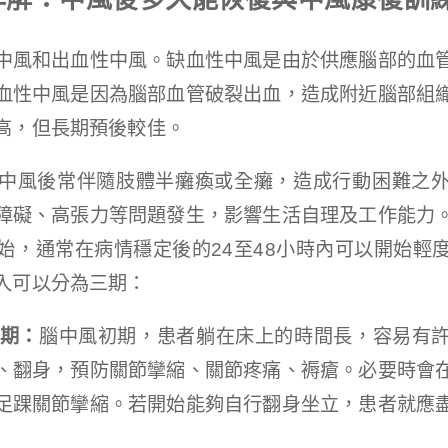
中風和出血性中風。缺血性中風是由於供應腦部的血
血性中風是因為腦部血管破裂出血，造成附近腦部組
高，但長期預後較佳。
中風後常伴隨肢體半癱瘓或全癱，造成行動困難之
障礙、高張力等問題發生，影響生活自理及工作能力
始，通常在病情穩定後的24至48小時內可以開始輕
入可以分為三期：
期：
腦中風初期，患者躺在床上的時間長，容易有
、翻身，預防關節攣縮、關節疼痛、褥瘡。必要時會
足踝關節攣縮。若開始能夠自行翻身坐立，患者就應